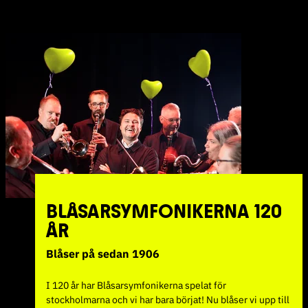
BLÅSARSYMFONIKERNA 120
ÅR
Blåser på sedan 1906
I 120 år har Blåsarsymfonikerna spelat för
stockholmarna och vi har bara börjat! Nu blåser vi upp till