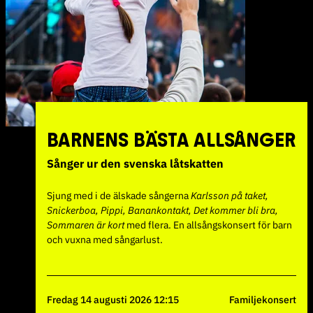
BARNENS BÄSTA ALLSÅNGER
Sånger ur den svenska låtskatten
Sjung med i de älskade sångerna
Karlsson på taket,
Snickerboa, Pippi, Banankontakt, Det kommer bli bra,
Sommaren är kort
med flera. En allsångskonsert för barn
och vuxna med sångarlust.
fredag 14 augusti 2026 12:15
Familjekonsert