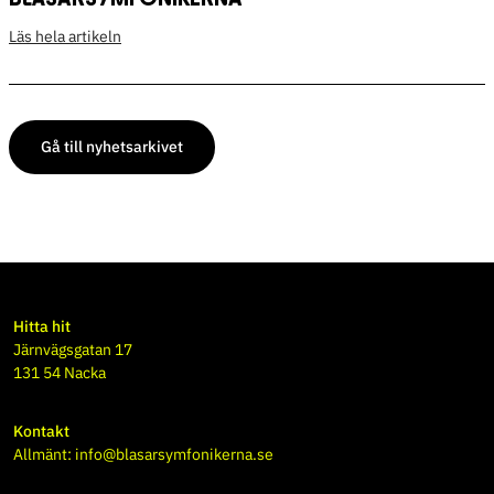
Läs hela artikeln
Gå till nyhetsarkivet
Hitta hit
Järnvägsgatan 17
131 54 Nacka
Kontakt
Allmänt:
info@blasarsymfonikerna.se