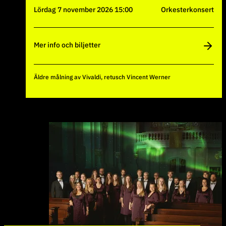
lördag 7 november 2026 15:00
Orkesterkonsert
Mer info och biljetter
Äldre målning av Vivaldi, retusch Vincent Werner
Håll koll på kommande evenemang och