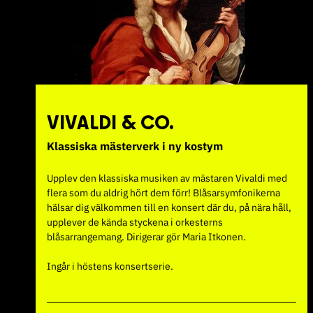
VIVALDI & CO.
Klassiska mästerverk i ny kostym
Upplev den klassiska musiken av mästaren Vivaldi med
flera som du aldrig hört dem förr! Blåsarsymfonikerna
hälsar dig välkommen till en konsert där du, på nära håll,
upplever de kända styckena i orkesterns
blåsarrangemang. Dirigerar gör Maria Itkonen.
Ingår i höstens konsertserie.