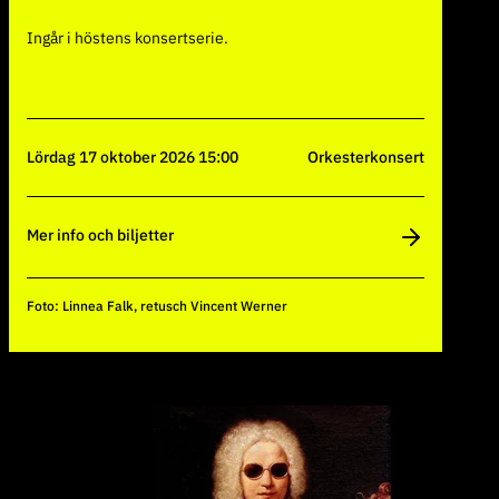
Ingår i höstens konsertserie.
lördag 17 oktober 2026 15:00
Orkesterkonsert
Mer info och biljetter
Foto: Linnea Falk, retusch Vincent Werner