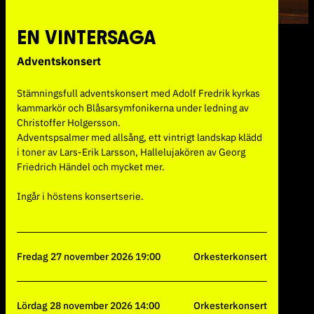
senaste nytt.
EN VINTERSAGA
Adventskonsert
Stämningsfull adventskonsert med Adolf Fredrik kyrkas
kammarkör och Blåsarsymfonikerna under ledning av
Christoffer Holgersson.
Genom att klicka på knappen så godkänner du vår
Adventspsalmer med allsång, ett vintrigt landskap klädd
integritetspolicy
.
i toner av Lars-Erik Larsson, Hallelujakören av Georg
Friedrich Händel och mycket mer.
Ingår i höstens konsertserie.
fredag 27 november 2026 19:00
Orkesterkonsert
lördag 28 november 2026 14:00
Orkesterkonsert