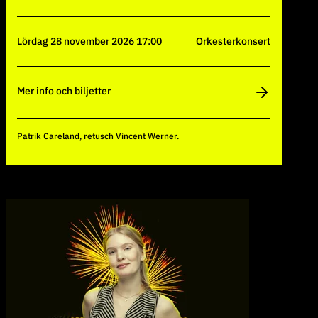
lördag 28 november 2026 17:00
Orkesterkonsert
Mer info och biljetter
Patrik Careland, retusch Vincent Werner.