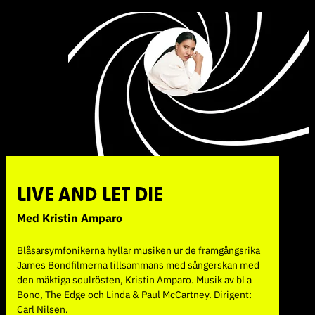
LIVE AND LET DIE
Med Kristin Amparo
Blåsarsymfonikerna hyllar musiken ur de framgångsrika
James Bondfilmerna tillsammans med sångerskan med
den mäktiga soulrösten, Kristin Amparo. Musik av bl a
Bono, The Edge och Linda & Paul McCartney. Dirigent:
Carl Nilsen.