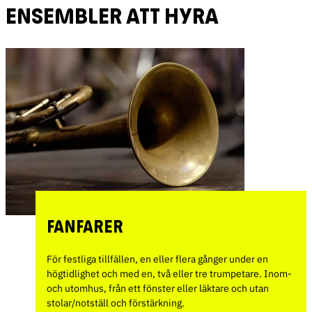
ENSEMBLER ATT HYRA
FANFARER
För festliga tillfällen, en eller flera gånger under en
högtidlighet och med en, två eller tre trumpetare. Inom-
och utomhus, från ett fönster eller läktare och utan
stolar/notställ och förstärkning.