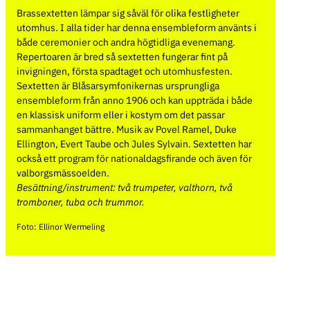
Brassextetten lämpar sig såväl för olika festligheter
utomhus. I alla tider har denna ensembleform använts i
både ceremonier och andra högtidliga evenemang.
Repertoaren är bred så sextetten fungerar fint på
invigningen, första spadtaget och utomhusfesten.
Sextetten är Blåsarsymfonikernas ursprungliga
ensembleform från anno 1906 och kan uppträda i både
en klassisk uniform eller i kostym om det passar
sammanhanget bättre. Musik av Povel Ramel, Duke
Ellington, Evert Taube och Jules Sylvain. Sextetten har
också ett program för nationaldagsfirande och även för
valborgsmässoelden.
Besättning/instrument: två trumpeter, valthorn, två
tromboner, tuba och trummor.
Foto: Ellinor Wermeling