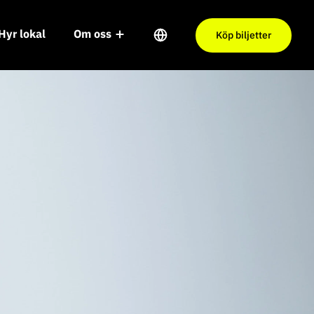
Hyr lokal
Om oss
Köp biljetter