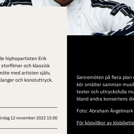
de hiphopartisten Erik
 storfilmer och klassisk
möte med artisten själv,
Genremöten på flera plan n
 klanger och konstuttryck.
kör smälter samman musikst
texter och uttrycksfulla m
bland andra konsertens dir
Foto: Abraham Ängelmark
lördag 12 november 2022 15:00
För köpvillkor av lösbiljet