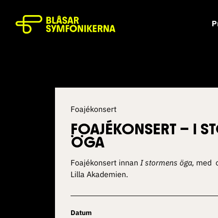
P
Foajékonsert
FOAJÉKONSERT – I 
ÖGA
Foajékonsert innan
I stormens öga,
med ob
Lilla Akademien.
Datum