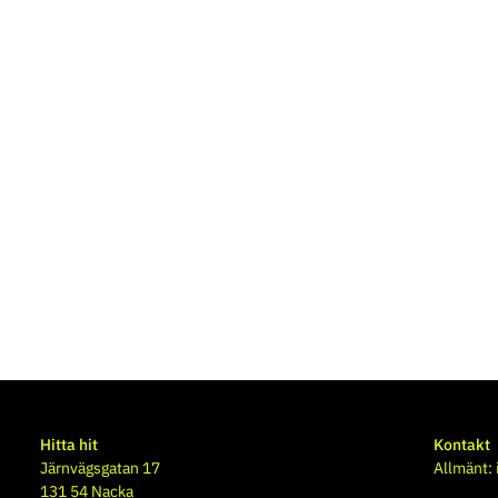
Hitta hit
Kontakt
Järnvägsgatan 17
Allmänt:
131 54 Nacka