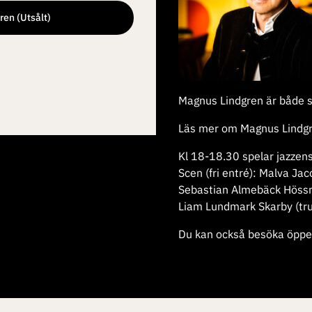
gren (Utsålt)
Magnus Lindgren är både so
Läs mer om Magnus Lindg
Kl 18-18.30 spelar jazze
Scen (fri entré):
Malva Jaco
Sebastian Almebäck Hössn
Liam Lundmark Skarby (tr
Du kan också besöka öppen