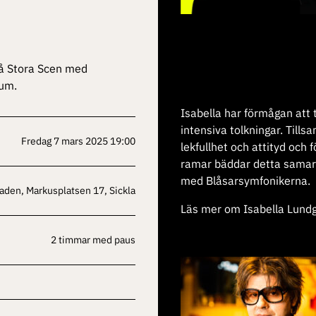
på Stora Scen med
um.
Isabella har förmågan att t
intensiva tolkningar. Til
fredag 7 mars 2025 19:00
lekfullhet och attityd och 
ramar bäddar detta samarb
med Blåsarsymfonikerna.
taden, Markusplatsen 17, Sickla
Läs mer om Isabella Lund
2 timmar med paus