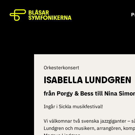
P
Orkesterkonsert
ISABELLA LUNDGREN
från Porgy & Bess till Nina Simo
Ingår i Sickla musikfestival!
Vi välkomnar två svenska jazzgiganter – s
Lundgren och musikern, arrangören, komp