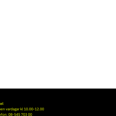
el
en vardagar kl 10.00-12.00
efon: 08-545 703 00