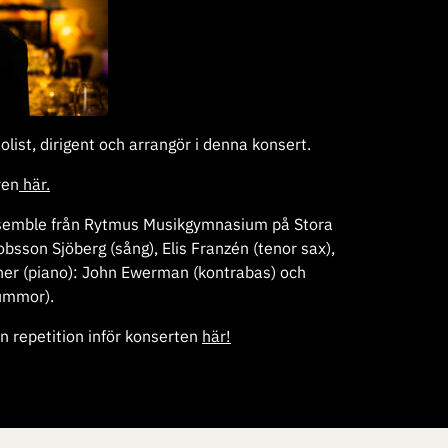
list, dirigent och arrangör i denna konsert.
ren
här.
nsemble från Rytmus Musikgymnasium på Stora
bsson Sjöberg (sång), Elis Franzén (tenor sax),
er (piano): John Ewerman (kontrabas) och
ummor).
 repetition inför konserten
här!