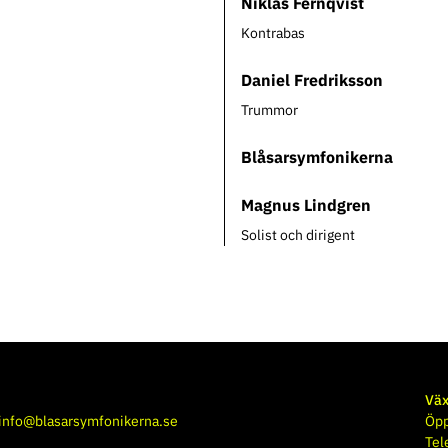
Niklas Fernqvist
Kontrabas
Daniel Fredriksson
Trummor
Blåsarsymfonikerna
Magnus Lindgren
Solist och dirigent
Väx
info@blasarsymfonikerna.se
Öpp
Tel