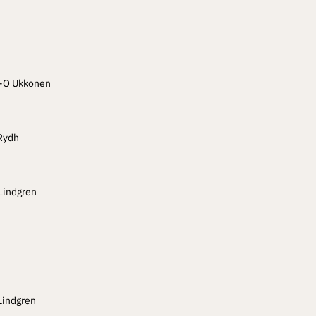
 P-O Ukkonen
 Rydh
 Lindgren
Lindgren