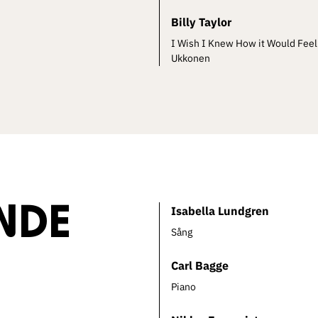
Billy Taylor
I Wish I Knew How it Would Feell
Ukkonen
NDE
Isabella Lundgren
Sång
Carl Bagge
Piano