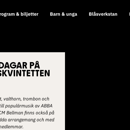
rogram & biljetter
Barn & unga
Blåsverkstan
DAGAR PÅ
SKVINTETTEN
t, valthorn, trombon och
 till populärmusik av ABBA
 CM Bellman finns också på
rsydda arrangemang och med
 medlemmar.