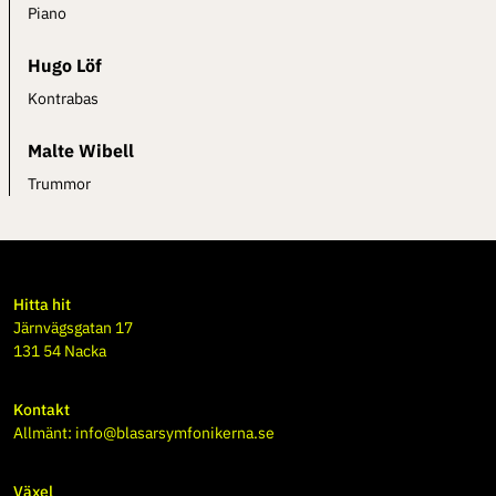
Piano
Hugo Löf
Kontrabas
Malte Wibell
Trummor
Hitta hit
Järnvägsgatan 17
131 54 Nacka
Kontakt
Allmänt:
info@blasarsymfonikerna.se
Växel