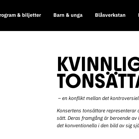
rogram & biljetter
Barn & unga
Blåsverkstan
KVINNLI
TONSÄTT
– en konflikt mellan det kontroversie
Konsertens tonsättare representerar d
sätt. Deras framgång är beroende av 
det konventionella i den bild av sig sjä