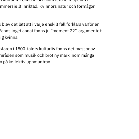
mmersiellt inriktad. Kvinnors natur och förmågor
lev det lätt att i varje enskilt fall förklara varför en
”. Fanns inget annat fanns ju ”moment 22”-argumentet:
tig kvinna.
fären i 1800-talets kulturliv fanns det massor av
områden som musik och bröt ny mark inom många
n på kollektiv uppmuntran.