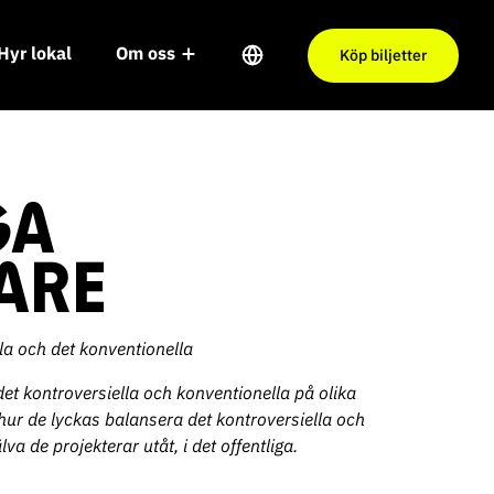
Hyr lokal
Om oss
Köp biljetter
GA
ARE
lla och det konventionella
et kontroversiella och konventionella på olika
hur de lyckas balansera det kontroversiella och
lva de projekterar utåt, i det offentliga.