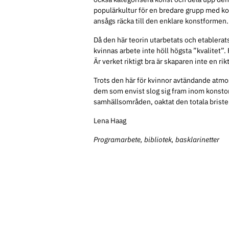
populärkultur för en bredare grupp med ko
ansågs räcka till den enklare konstformen.
Då den här teorin utarbetats och etablerats b
kvinnas arbete inte höll högsta ”kvalitet
Är verket riktigt bra är skaparen inte en rik
Trots den här för kvinnor avtändande atmos
dem som envist slog sig fram inom konst
samhällsområden, oaktat den totala briste
Lena Haag
Programarbete, bibliotek, basklarinetter