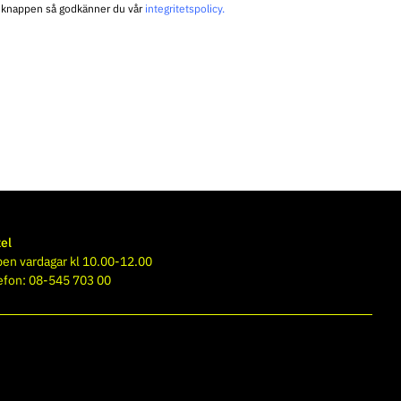
å knappen så godkänner du vår
integritetspolicy
.
el
en vardagar kl 10.00-12.00
efon: 08-545 703 00
Till intranät