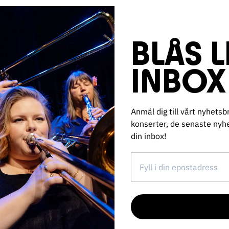
BLÅS L
INBOX
Anmäl dig till vårt nyhet
konserter, de senaste nyhet
din inbox!