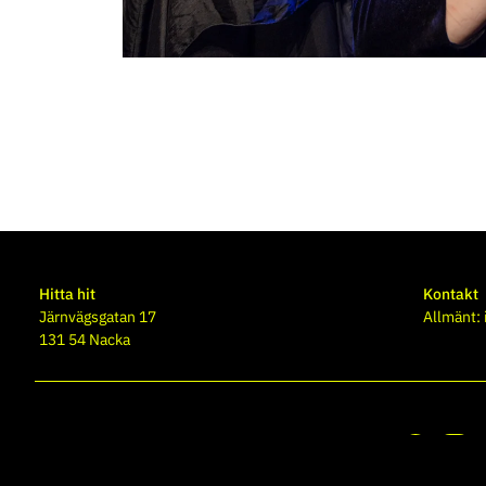
Hitta hit
Kontakt
Järnvägsgatan 17
Allmänt:
131 54 Nacka
Blåsarsymfonikerna verkar med
stöd av
Region Stockholm
och
Nacka kommun
.
Följ oss på 