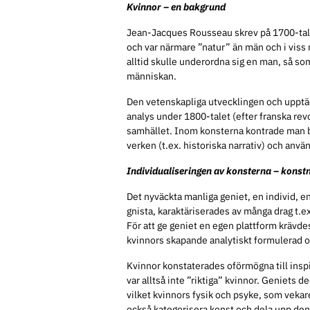
Kvinnor – en bakgrund
Jean-Jacques Rousseau skrev på 1700-talet
och var närmare ”natur” än män och i viss
alltid skulle underordna sig en man, så s
människan.
Den vetenskapliga utvecklingen och upptä
analys under 1800-talet (efter franska re
samhället. Inom konsterna kontrade man b
verken (t.ex. historiska narrativ) och an
Individualiseringen av konsterna – konst
Det nyväckta manliga geniet, en individ, 
gnista, karaktäriserades av många drag t.e
För att ge geniet en egen plattform krävde
kvinnors skapande analytiskt formulerad 
Kvinnor konstaterades oförmögna till inspi
var alltså inte ”riktiga” kvinnor. Geniets 
vilket kvinnors fysik och psyke, som vekar
också kategorisera konst och dela upp den 