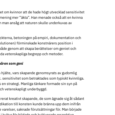
 om kvinnor att de hade högt utvecklad sensitivitet
 mening mer ”äkta”. Han menade också att en kvinna
om man ansåg att naturen skulle underkuvas av
ckterna, betoningen på empiri, dokumentation och
volutionen) förminskade konstnärers position i
åde genom att skapa berättelser om geniet och
vända vetenskapliga begrepp och metoder.
nären som geni
en hjälte, vars skapande genomsyrats av gudomlig
x. sensitivitet som betraktades som typiskt kvinnliga.
s en strategi. Manliga tänkare formade sin syn på
och vetenskapligt underbyggd.
rerat kreativt skapande, de som ägnade sig åt sådant
dedikation till konsten kunde bränna upp dem inifrån
e varelser, saknade förutsättningar för. Man började
i kultur för bildade och kultiverade respektive