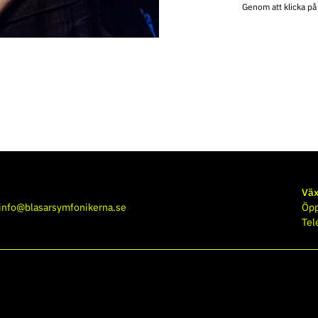
Genom att klicka p
Väx
info@blasarsymfonikerna.se
Öpp
Tel
sociala medier