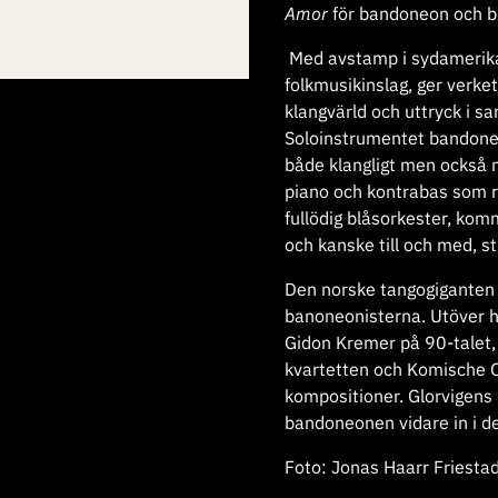
Amor
för bandoneon och b
Med avstamp i sydamerika
folkmusikinslag, ger verke
klangvärld och uttryck i s
Soloinstrumentet bandoneo
både klangligt men också 
piano och kontrabas som 
fullödig blåsorkester, kom
och kanske till och med, sti
Den norske tangogiganten 
banoneonisterna. Utöver h
Gidon Kremer på 90-talet,
kvartetten och Komische Op
kompositioner. Glorvigens 
bandoneonen vidare in i d
Foto: Jonas Haarr Friesta