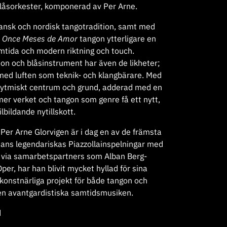
låsorkester, komponerad av Per Arne.
nsk och nordisk tangotradition, samt med
t
Once Meses de Amor
tangon ytterligare en
amtida och modern riktning och touch.
n och blåsinstrument har även de likheter;
med luften som teknik- och klangbärare. Med
rytmiskt centrum och grund, adderad med en
mer verket och tangon som genre få ett nytt,
lbildande nytillskott.
Per Arne Glorvigen är i dag en av de främsta
ans legendariskas Piazzollainspelningar med
 via samarbetspartners som Alban Berg-
er, har han blivit mycket hyllad för sina
konstnärliga projekt för både tangon och
en avantgardistiska samtidsmusiken.
d