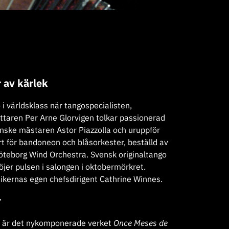
 av kärlek
 i världsklass när tangospecialisten,
taren Per Arne Glorvigen tolkar passionerad
nske mästaren Astor Piazzolla och uruppför
 för bandoneon och blåsorkester, beställd av
teborg Wind Orchestra. Svensk originaltango
öjer pulsen i salongen i oktobermörkret.
nikernas egen chefsdirigent Cathrine Winnes.
r
är det nykomponerade verket
Once Meses de