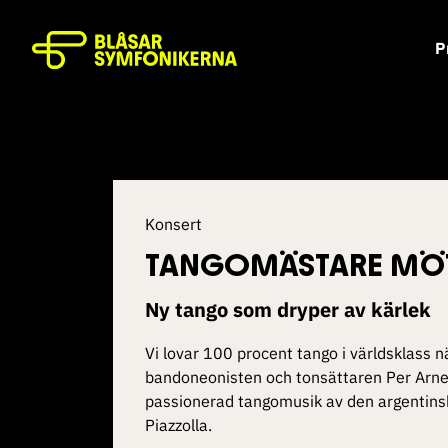
P
Konsert
TANGOMÄSTARE MÖ
Ny tango som dryper av kärlek
Vi lovar 100 procent tango i världsklass n
bandoneonisten och tonsättaren Per Arne 
passionerad tangomusik av den argentins
Piazzolla.