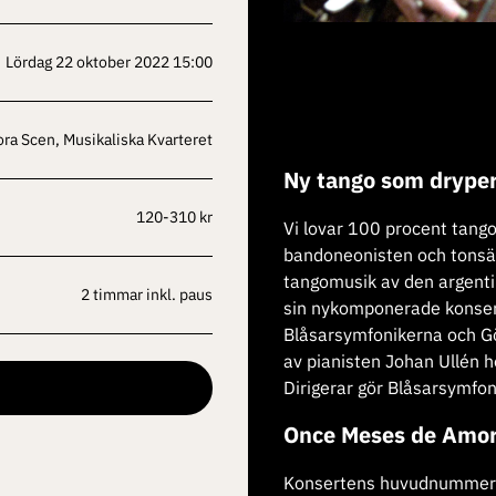
lördag 22 oktober 2022 15:00
tora Scen, Musikaliska Kvarteret
Ny tango som dryper
120-310 kr
Vi lovar 100 procent tango
bandoneonisten och tonsät
tangomusik av den argenti
2 timmar inkl. paus
sin nykomponerade konsert
Blåsarsymfonikerna och Gö
av pianisten Johan Ullén h
Dirigerar gör Blåsarsymfo
Once Meses de Amo
Konsertens huvudnummer 