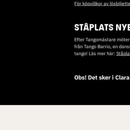
För köpvillkor av lösbiljet
STÅPLATS NY
Efter Tangomästare möter
från Tango Barrio, en dans
tango! Läs mer här:
Ståpla
Obs! Det sker i Cla