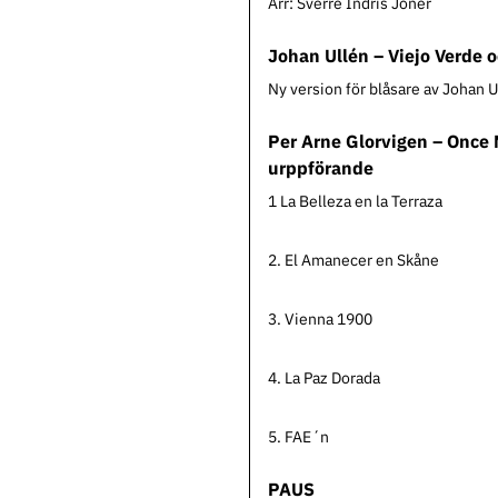
Arr: Sverre Indris Joner
Johan Ullén – Viejo Verde o
Ny version för blåsare av Johan U
Per Arne Glorvigen – Once 
urppförande
1 La Belleza en la Terraza
2. El Amanecer en Skåne
3. Vienna 1900
4. La Paz Dorada
5. FAE´n
PAUS