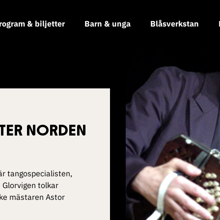
rogram & biljetter
Barn & unga
Blåsverkstan
TER NORDEN
är tangospecialisten,
Glorvigen tolkar
ke mästaren Astor