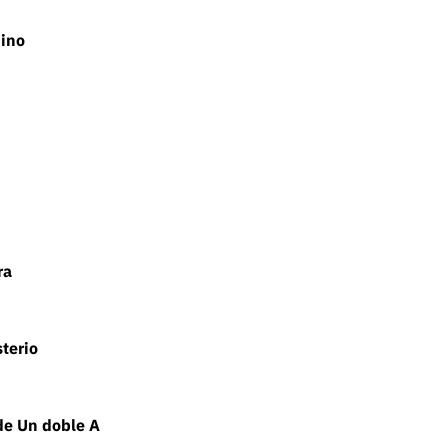
nino
ra
sterio
 de Un doble A