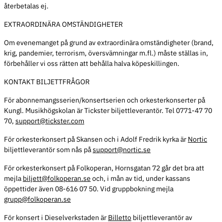
återbetalas ej.
EXTRAORDINÄRA OMSTÄNDIGHETER
Om evenemanget på grund av extraordinära omständigheter (brand,
krig, pandemier, terrorism, översvämningar m.fl.) måste ställas in,
förbehåller vi oss rätten att behålla halva köpeskillingen.
KONTAKT BILJETTFRÅGOR
För abonnemangsserien/konsertserien och orkesterkonserter på
Kungl. Musikhögskolan är Tickster biljettleverantör. Tel 0771-47 70
70,
support@tickster.com
För orkesterkonsert på Skansen och i Adolf Fredrik kyrka är
Nortic
biljettleverantör som nås på
support@nortic.se
För orkesterkonsert på Folkoperan, Hornsgatan 72 går det bra att
mejla
biljett@folkoperan.se
och, i mån av tid, under kassans
öppettider även 08-616 07 50. Vid gruppbokning mejla
grupp@folkoperan.se
För konsert i Dieselverkstaden är
Billetto
biljettleverantör av