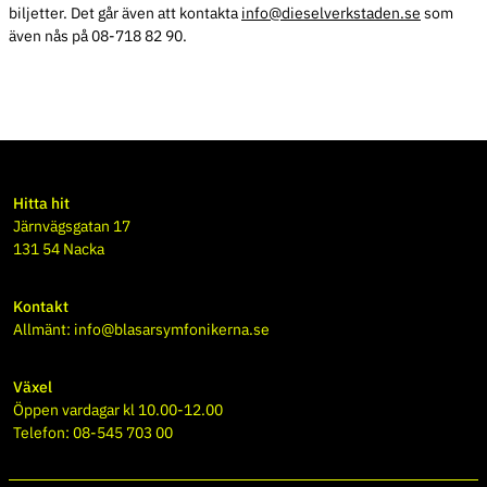
biljetter. Det går även att kontakta
info@dieselverkstaden.se
som
även nås på 08-718 82 90.
Hitta hit
Järnvägsgatan 17
131 54 Nacka
Kontakt
Allmänt:
info@blasarsymfonikerna.se
Växel
Öppen vardagar kl 10.00-12.00
Telefon: 08-545 703 00